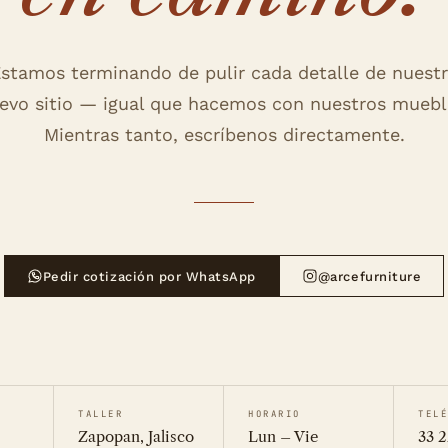
stamos terminando de pulir cada detalle de nuest
evo sitio — igual que hacemos con nuestros muebl
Mientras tanto, escríbenos directamente.
Pedir cotización por WhatsApp
@arcefurniture
TALLER
HORARIO
TEL
Zapopan, Jalisco
Lun – Vie
33 2