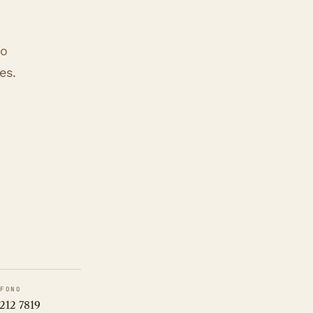
ro
es.
ÉFONO
212 7819